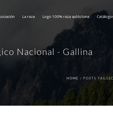
sociación
La raza
Logo 100% raza autóctona
Catálogo
co Nacional - Gallina
HOME
POSTS TAGGE