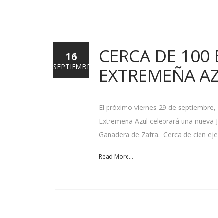
CERCA DE 100 
16
SEPTIEMBRE
EXTREMEÑA AZ
El próximo viernes 29 de septiembre, 
Extremeña Azul celebrará una nueva Jo
Ganadera de Zafra. Cerca de cien ej
Read More...