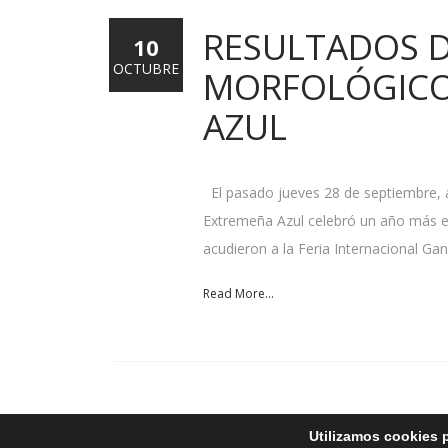
RESULTADOS 
10
OCTUBRE
MORFOLÓGICO 
AZUL
El pasado jueves 28 de septiembre, a
Extremeña Azul celebró un año más e
acudieron a la Feria Internacional Ga
Read More...
Utilizamos cookies p