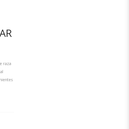
IAR
e raza
al
nientes