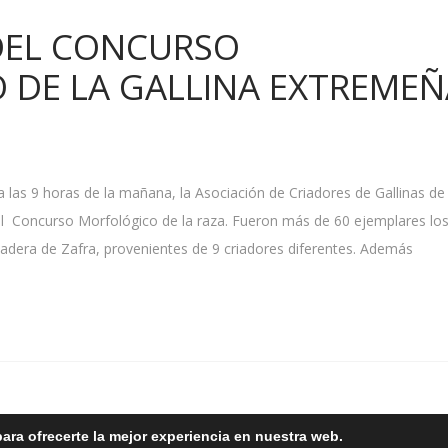
DEL CONCURSO
DE LA GALLINA EXTREMEÑ
 las 9 horas de la mañana, la Asociación de Criadores de Gallinas de
l Concurso Morfológico de la raza. Fueron más de 60 ejemplares lo
nadera de Zafra, provenientes de 9 criadores diferentes. Además
ara ofrecerte la mejor experiencia en nuestra web.