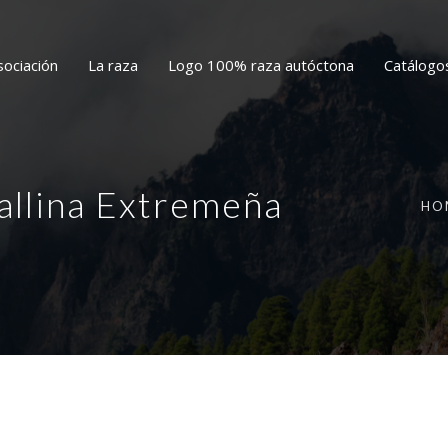
sociación
La raza
Logo 100% raza autóctona
Catálogo
allina Extremeña
HO