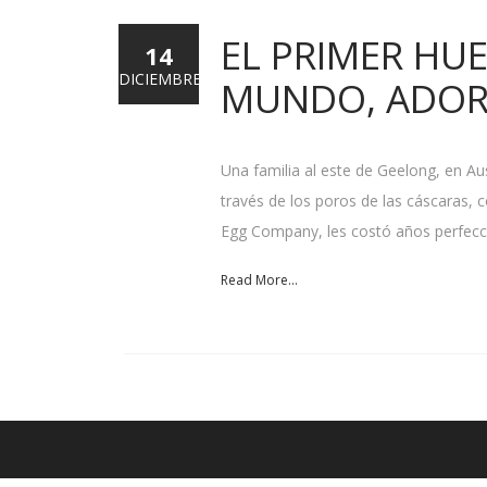
EL PRIMER HU
14
DICIEMBRE
MUNDO, ADOR
Una familia al este de Geelong, en A
través de los poros de las cáscaras, 
Egg Company, les costó años perfecc
Read More...