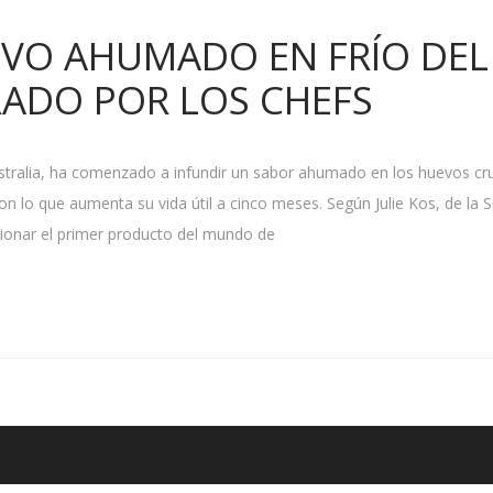
EVO AHUMADO EN FRÍO DEL
ADO POR LOS CHEFS
ustralia, ha comenzado a infundir un sabor ahumado en los huevos cr
con lo que aumenta su vida útil a cinco meses. Según Julie Kos, de la
ionar el primer producto del mundo de